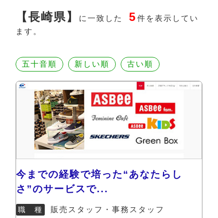
【長崎県】
5
に一致した
件を表示してい
ます。
五十音順
新しい順
古い順
今までの経験で培った“あなたらし
さ”のサービスで...
職 種
販売スタッフ・事務スタッフ