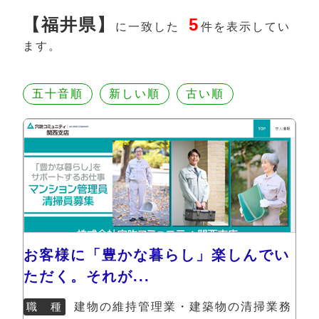
【福井県】
5
に一致した
件を表示してい
ます。
五十音順
新しい順
古い順
お客様に「豊かな暮らし」楽しんでい
ただく。それが...
職 種
建物の維持管理業・建築物の清掃業務