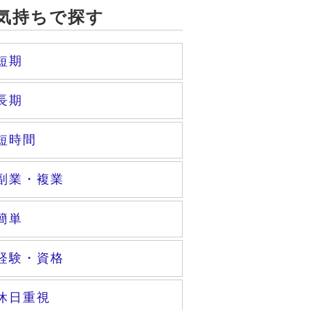
気持ちで探す
短期
長期
短時間
副業・複業
簡単
経験・資格
休日重視