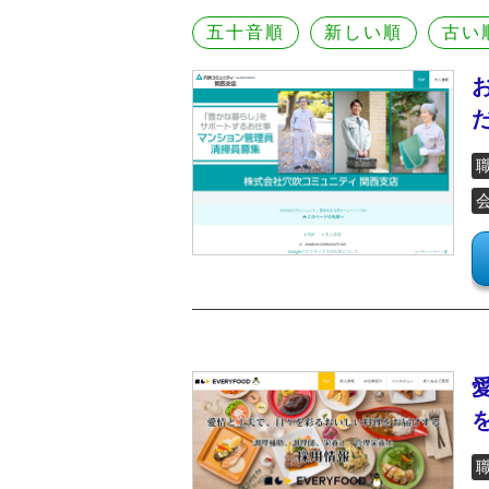
五十音順
新しい順
古い