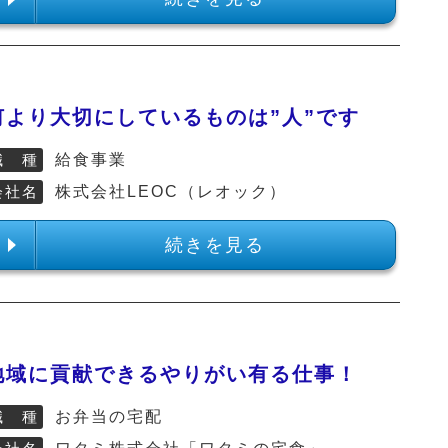
何より大切にしているものは”人”です
職 種
給食事業
会社名
株式会社LEOC（レオック）
続きを見る
地域に貢献できるやりがい有る仕事！
職 種
お弁当の宅配