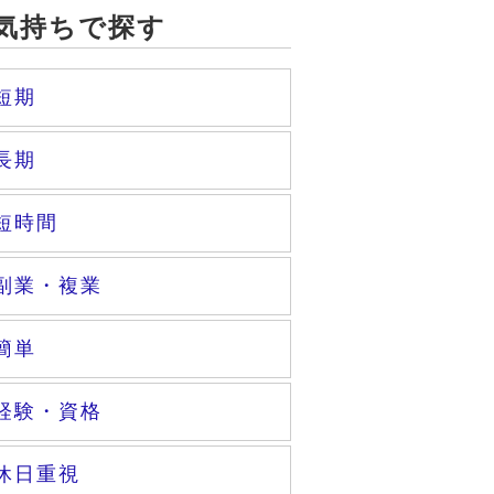
気持ちで探す
短期
長期
短時間
副業・複業
簡単
経験・資格
休日重視