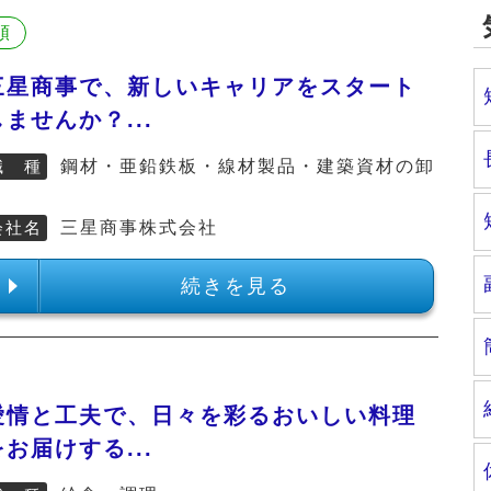
順
三星商事で、新しいキャリアをスタート
しませんか？...
職 種
鋼材・亜鉛鉄板・線材製品・建築資材の卸
売
会社名
三星商事株式会社
続きを見る
愛情と工夫で、日々を彩るおいしい料理
をお届けする...