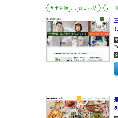
五十音順
新しい順
古い