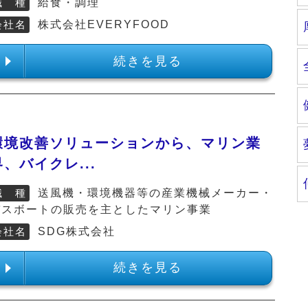
職 種
給食・調理
会社名
株式会社EVERYFOOD
続きを見る
環境改善ソリューションから、マリン業
界、バイクレ...
職 種
送風機・環境機器等の産業機械メーカー・
バスボートの販売を主としたマリン事業
会社名
SDG株式会社
続きを見る