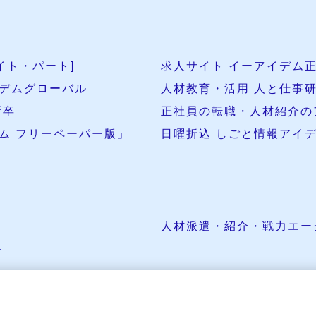
イト・パート]
求人サイト イーアイデム正
デムグローバル
人材教育・活用 人と仕事
新卒
正社員の転職・人材紹介の
ム フリーペーパー版」
日曜折込 しごと情報アイ
人材派遣・紹介・戦力エー
ト
©2018 シルバーギアポータル
by
AiDEM CORPORATION