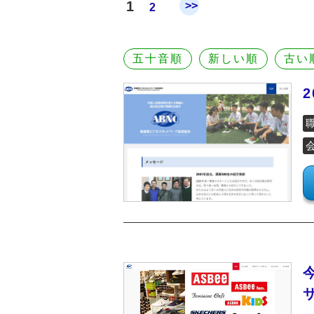
1
>>
2
五十音順
新しい順
古い