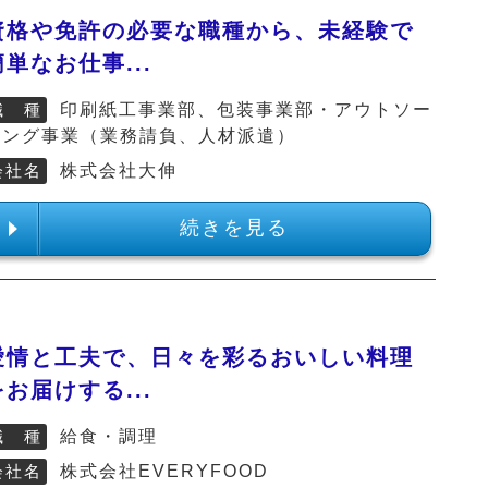
資格や免許の必要な職種から、未経験で
簡単なお仕事...
職 種
印刷紙工事業部、包装事業部・アウトソー
シング事業（業務請負、人材派遣）
会社名
株式会社大伸
続きを見る
愛情と工夫で、日々を彩るおいしい料理
をお届けする...
職 種
給食・調理
会社名
株式会社EVERYFOOD