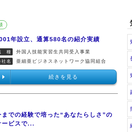
順
2001年設立、通算580名の紹介実績
職 種
外国人技能実習生共同受入事業
会社名
亜細亜ビジネスネットワーク協同組合
続きを見る
今までの経験で培った“あなたらしさ”の
サービスで...