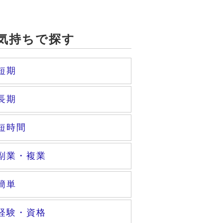
気持ちで探す
短期
長期
短時間
副業・複業
簡単
経験・資格