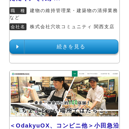
職 種
建物の維持管理業・建築物の清掃業務
など
会社名
株式会社穴吹コミュニティ 関西支店
続きを見る
＜OdakyuOX、コンビニ他＞小田急沿