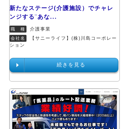
新たなステージ(介護施設）でチャレ
ンジする¨あな...
職 種
介護事業
会社名
【サニーライフ】(株)川島コーポレー
ション
続きを見る