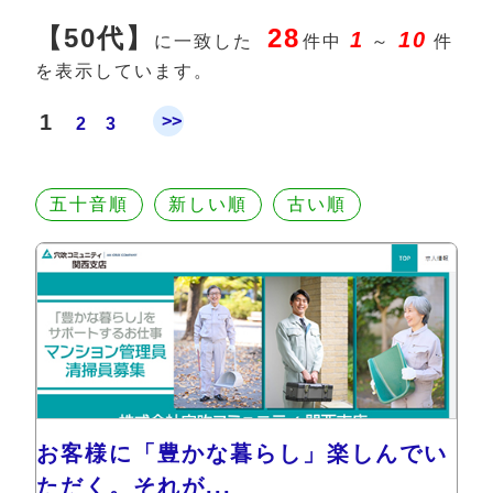
【50代】
28
1
10
に一致した
件中
～
件
を表示しています。
1
>>
2
3
五十音順
新しい順
古い順
お客様に「豊かな暮らし」楽しんでい
ただく。それが...