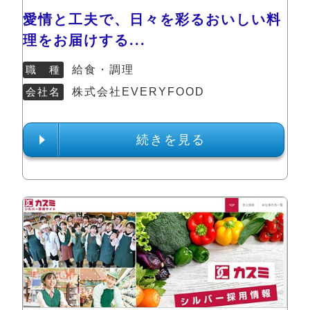
愛情と工夫で、日々を彩るおいしい料
理をお届けする...
職 種
給食・調理
会社名
株式会社EVERYFOOD
続きを見る