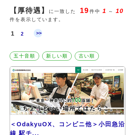
【厚待遇】
19
1
10
に一致した
件中
～
件を表示しています。
1
>>
2
五十音順
新しい順
古い順
＜OdakyuOX、コンビニ他＞小田急沿
線 駅チ...