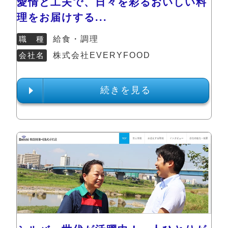
愛情と工夫で、日々を彩るおいしい料
理をお届けする...
職 種
給食・調理
会社名
株式会社EVERYFOOD
続きを見る