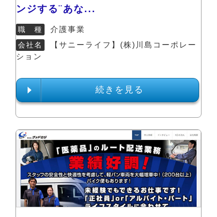
ンジする¨あな...
職 種
介護事業
会社名
【サニーライフ】(株)川島コーポレー
ション
続きを見る